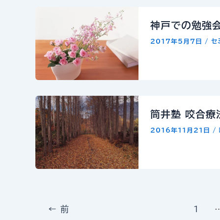
神戸での勉強
2017年5月7日
/
セ
筒井塾 咬合療
2016年11月21日
/
←
前
1