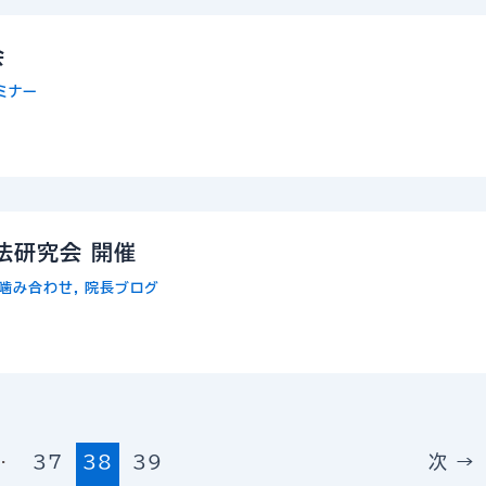
会
ミナー
法研究会 開催
噛み合わせ
,
院長ブログ
…
37
38
39
次
→