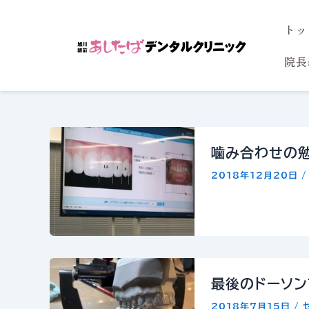
内
トッ
容
を
院長
ス
キ
ッ
プ
噛み合わせの
2018年12月20日
最後のドーソン
2018年7月15日
/