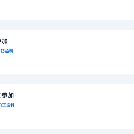
参加
予防歯科
に参加
矯正歯科