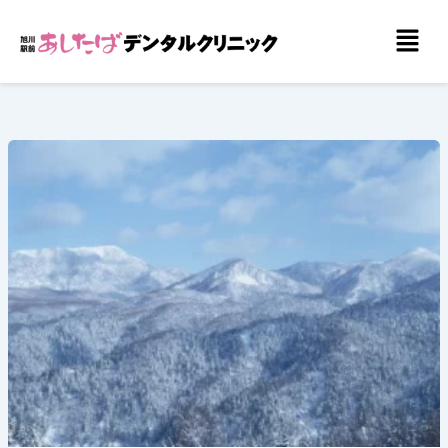
内
メ
容
ニ
を
ュ
ー
ス
キ
ッ
プ