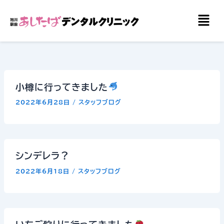
内
メ
容
ニ
を
ュ
ー
ス
キ
ッ
小樽に行ってきました
プ
2022年6月28日
/
スタッフブログ
シンデレラ？
2022年6月18日
/
スタッフブログ