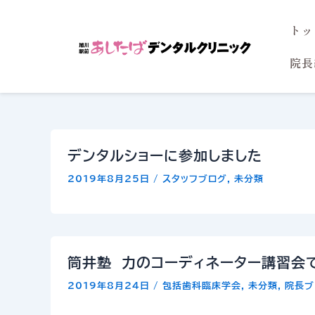
内
トッ
容
を
院長
ス
キ
ッ
プ
デンタルショーに参加しました
2019年8月25日
/
スタッフブログ
,
未分類
筒井塾 力のコーディネーター講習会
2019年8月24日
/
包括歯科臨床学会
,
未分類
,
院長ブ