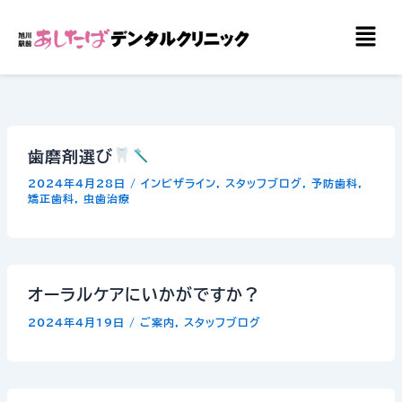
内
メ
容
ニ
を
ュ
ー
ス
キ
ッ
歯磨剤選び
プ
2024年4月28日
/
インビザライン
,
スタッフブログ
,
予防歯科
,
矯正歯科
,
虫歯治療
オーラルケアにいかがですか？
2024年4月19日
/
ご案内
,
スタッフブログ