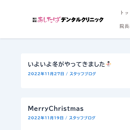
内
トッ
容
を
院長
ス
キ
ッ
プ
いよいよ冬がやってきました
2022年11月27日
/
スタッフブログ
MerryChristmas
2022年11月19日
/
スタッフブログ