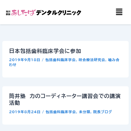
内
メ
容
ニ
を
ュ
ー
ス
キ
ッ
日本包括歯科臨床学会に参加
プ
2019年9月18日
/
包括歯科臨床学会
,
咬合療法研究会
,
噛み合
わせ
筒井塾 力のコーディネーター講習会での講演
活動
2019年8月24日
/
包括歯科臨床学会
,
未分類
,
院長ブログ