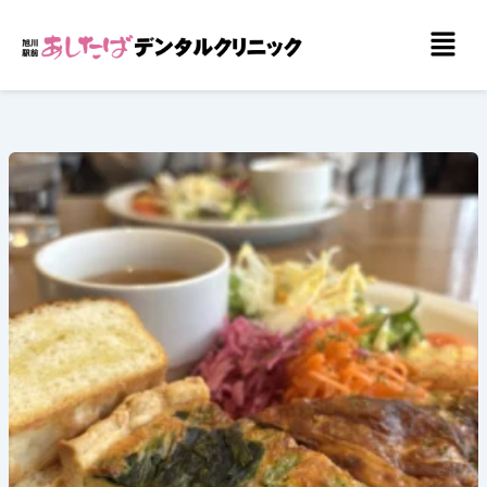
内
メ
容
ニ
を
ュ
ー
ス
キ
ッ
プ