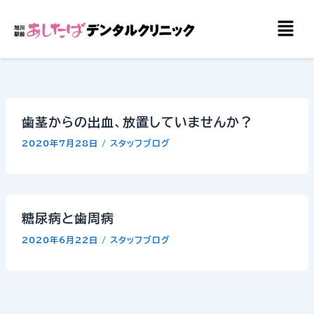
内
メ
容
ニ
を
ュ
ー
ス
キ
ッ
歯茎からの出血、放置していませんか？
プ
2020年7月28日
/
スタッフブログ
糖尿病と歯周病
2020年6月22日
/
スタッフブログ