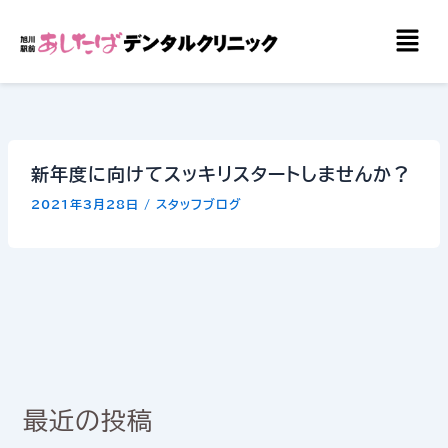
内
メ
容
ニ
を
ュ
ー
ス
キ
ッ
新年度に向けてスッキリスタートしませんか？
プ
2021年3月28日
/
スタッフブログ
最近の投稿