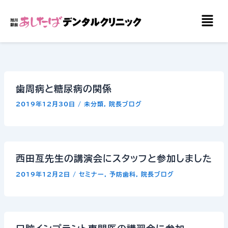
内
メ
容
ニ
を
ュ
ー
ス
キ
ッ
歯周病と糖尿病の関係
プ
2019年12月30日
/
未分類
,
院長ブログ
西田亙先生の講演会にスタッフと参加しました
2019年12月2日
/
セミナー
,
予防歯科
,
院長ブログ