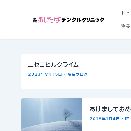
内
トッ
容
を
院長
ス
キ
ッ
プ
ニセコヒルクライム
2023年8月15日
/
院長ブログ
あけましてお
2016年1月4日
/
院