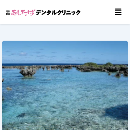
内
メ
容
ニ
を
ュ
ー
ス
キ
ッ
プ