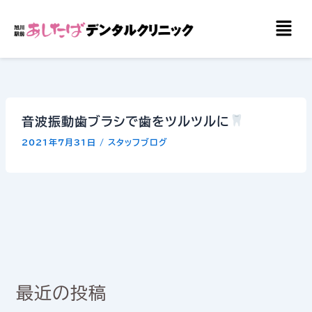
内
メ
容
ニ
を
ュ
ー
ス
キ
ッ
音波振動歯ブラシで歯をツルツルに
プ
2021年7月31日
/
スタッフブログ
最近の投稿