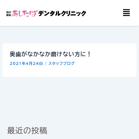
内
メ
容
ニ
を
ュ
ー
ス
キ
ッ
奥歯がなかなか磨けない方に！
プ
2021年4月24日
/
スタッフブログ
最近の投稿