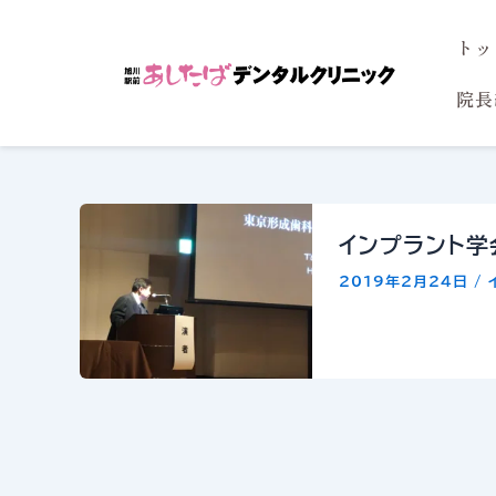
内
トッ
容
を
院長
ス
キ
ッ
プ
インプラント学
2019年2月24日
/