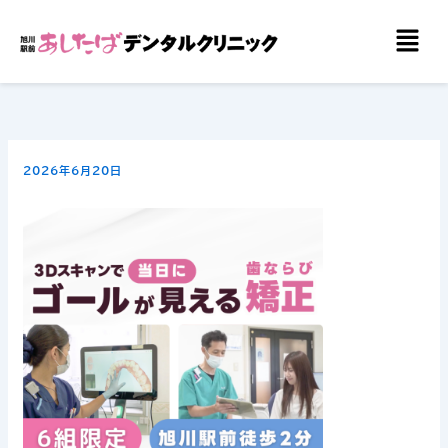
内
メ
容
ニ
を
ュ
ー
ス
キ
ッ
2026年6月20日
プ