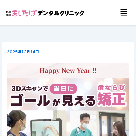
内
メ
容
ニ
を
ュ
ー
ス
キ
ッ
2025年12月14日
プ