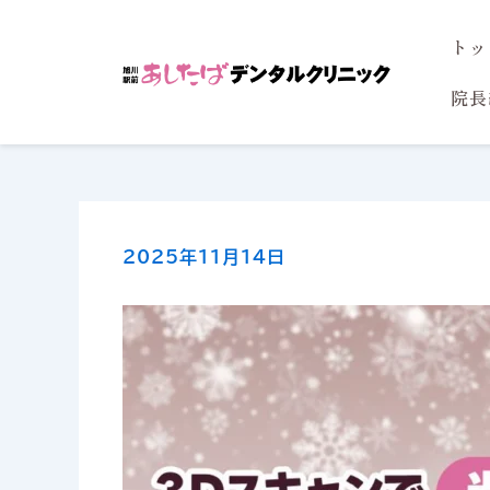
内
トッ
容
を
院長
ス
キ
ッ
プ
2025年11月14日