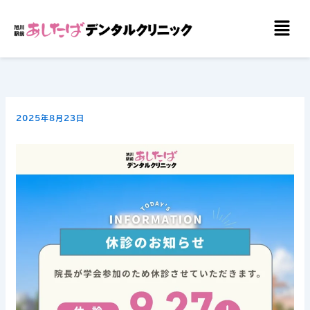
内
メ
容
ニ
を
ュ
ー
ス
キ
ッ
2025年8月23日
プ