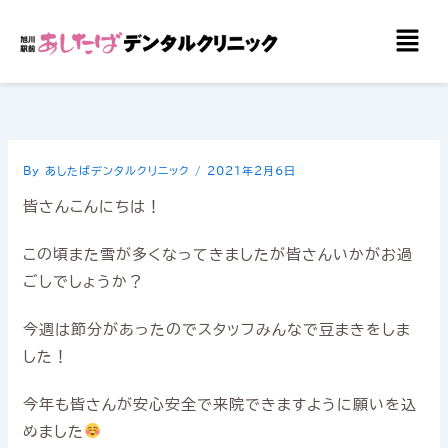
内
メ
容
ニ
を
ュ
ー
ス
キ
ッ
By
あしたばデンタルクリニック
/
2021年2月6日
プ
皆さんこんにちは！
この頃また雪が多くなってきましたが皆さんいかがお過
ごしでしょうか？
今週は節分があったのでスタッフみんなで豆まきをしま
した！
今年も皆さんが安心安全で来院できますように願いを込
めました