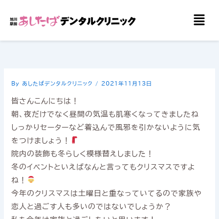
内
メ
容
ニ
を
ュ
ー
ス
キ
ッ
By
あしたばデンタルクリニック
/
2021年11月13日
プ
皆さんこんにちは！
朝、夜だけでなく昼間の気温も肌寒くなってきましたね
しっかりセーターなど着込んで風邪を引かないように気
をつけましょう！
院内の装飾も冬らしく模様替えしました！
冬のイベントといえばなんと言ってもクリスマスですよ
ね！
今年のクリスマスは土曜日と重なっていてるので家族や
恋人と過ごす人も多いのではないでしょうか？