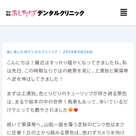
内
メ
容
ニ
を
ュ
ー
ス
キ
ッ
By
あしたばデンタルクリニック
/
2026年5月26日
プ
こんにちは！最近はすっかり暖かくなってきましたね。私
は先日、この時期ならではの絶景を見に、上湧別と東藻琴
へ足を伸ばしてきました！
まずは上湧別。色とりどりのチューリップが咲き誇る景色
は、まるで絵本の中の世界！風車もあって、歩いているだ
けでとっても癒やされました
続いて東藻琴へ。山肌一面を覆う芝桜のピンク色はまさ
に圧巻！丘の上から眺める景色は、思わずカメラを向け