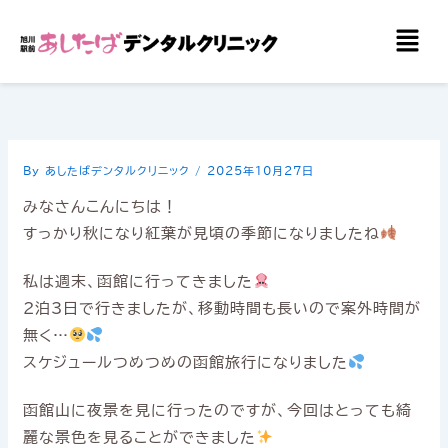
内
メ
容
ニ
を
ュ
ー
ス
キ
ッ
By
あしたばデンタルクリニック
/
2025年10月27日
プ
みなさんこんにちは！
すっかり秋になり紅葉が見頃の季節になりましたね
私は週末、函館に行ってきました
2泊3日で行きましたが、移動時間も長いので案外時間が
無く…
スケジュールつめつめの函館旅行になりました
函館山に夜景を見に行ったのですが、今回はとっても綺
麗な景色を見ることができました