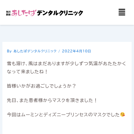
内
メ
容
ニ
を
ュ
ー
ス
キ
ッ
By
あしたばデンタルクリニック
/
2022年4月10日
プ
雪も溶け、風はまだありますが少しずつ気温があたたかく
なって来ましたね！
皆様いかがお過ごしでしょうか？
先日、また患者様からマスクを頂きました！
今回はムーミンとディズニープリンセスのマスクでした