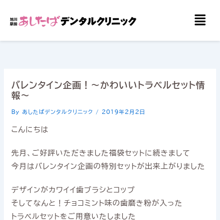
内
メ
容
ニ
を
ュ
ー
ス
キ
ッ
バレンタイン企画！〜かわいいトラベルセット情
プ
報〜
By
あしたばデンタルクリニック
/
2019年2月2日
こんにちは
先月、ご好評いただきました福袋セットに続きまして
今月はバレンタイン企画の特別セットが出来上がりました
デザインがカワイイ歯ブラシとコップ
そしてなんと！チョコミント味の歯磨き粉が入った
トラベルセットをご用意いたしました