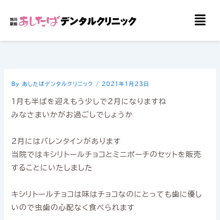
内
メ
容
ニ
を
ュ
ー
ス
キ
ッ
By
あしたばデンタルクリニック
/
2021年1月23日
プ
1月も半ばを迎えもう少しで2月になりますね
みなさまいかがお過ごしでしょうか
2月にはバレンタインがあります
当院ではキシリトールチョコとミニポーチのセットを販売
することにいたしました
キシリトールチョコは味はチョコなのにとっても歯に優し
いので虫歯の心配なく食べられます