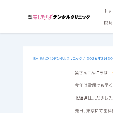
内
トッ
容
を
院長
ス
キ
ッ
プ
By
あしたばデンタルクリニック
/
2026年3月2
皆さんこんにちは！
今年は雪解けも早く
北海道はまだ少し先
先日、東京にて歯科