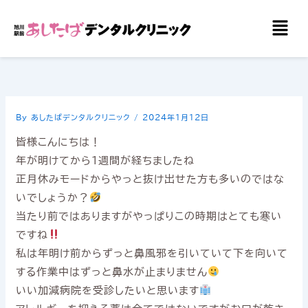
内
メ
容
ニ
を
ュ
ー
ス
キ
ッ
By
あしたばデンタルクリニック
/
2024年1月12日
プ
皆様こんにちは！
年が明けてから1週間が経ちましたね
正月休みモードからやっと抜け出せた方も多いのではな
いでしょうか？
当たり前ではありますがやっぱりこの時期はとても寒い
ですね
私は年明け前からずっと鼻風邪を引いていて下を向いて
する作業中はずっと鼻水が止まりません
いい加減病院を受診したいと思います