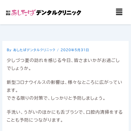
内
メ
容
ニ
を
ュ
ー
ス
キ
ッ
By
あしたばデンタルクリニック
/
2020年5月31日
プ
少しづつ夏の訪れを感じる今日、皆さまいかがお過ごし
でしょうか。
新型コロナウイルスの影響は、様々なところに広がってい
ます。
できる限りの対策で、しっかりと予防しましょう。
手洗い、うがいのほかにも舌ブラシで、口腔内清掃をする
ことも予防につながります。