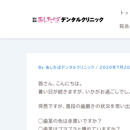
内
トッ
容
を
院長
ス
キ
ッ
プ
By
あしたばデンタルクリニック
/
2020年7月2
皆さん、こんにちは。
暑い日が続きますが、いかがお過ごしでし
突然ですが、普段の歯磨きの状況を思い出
◯歯茎の色は赤黒いですか？
◯歯茎はブヨブヨと腫れていますか？